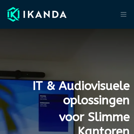
Overslaan naar inhoud
IT & Audiovisuele
oplossingen
voor Slimme
Kantoren