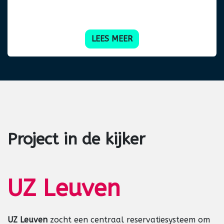
interactieve schermen of vanuit Outlook de
ruimte boeken met catering en bezoekers.
LEES MEER
Project
in de kijker
UZ Leuven
UZ Leuven
zocht een centraal reservatiesysteem om