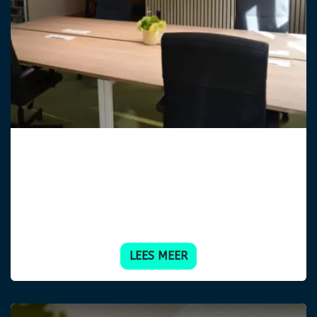
Digitale Werkplekken
Werkplekken reserveren, parkeerplaatsen,
deelfietsen, enz... vanaf PC, smartphone of
Outlook met inzicht in de bezetting.
LEES MEER