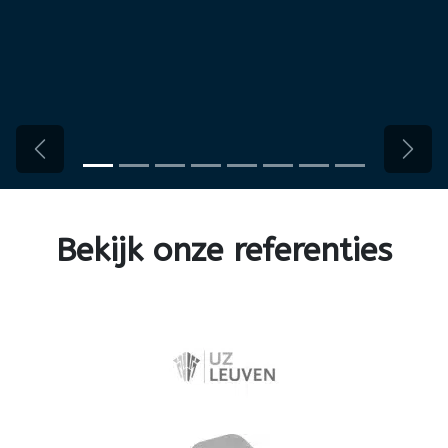
Vorige
Volg
Bekijk onze
referenties