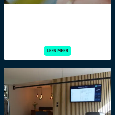
Digitaal Onthaal
Moderniseer bezoekersregistratie en bied een
GDPR/AVG-proof ontvangstervaring met onze
basis- én geavanceerde onthaaloplossingen.
LEES M​​​​EER