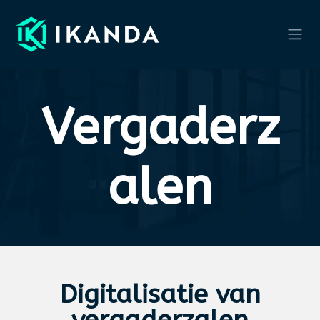
Overslaan naar inhoud
Verg​ad​erz​
alen
Digitalisatie van