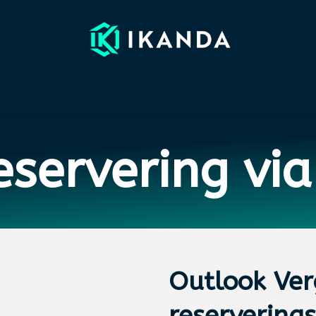
EFERENTIES
PARTNERS
NIEUWS
WEBINARS
OVER I
servering vi
Outlook
Ver
reserverings