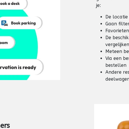
je:
De locati
Gaan filte
Favorieten
De beschik
vergelijke
Meteen be
Via een be
bestellen
Andere res
deelwagen
ers