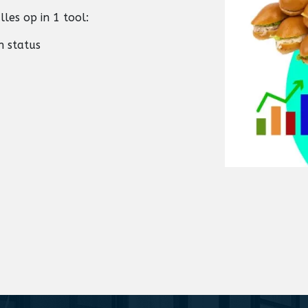
les op in 1 tool:
n status