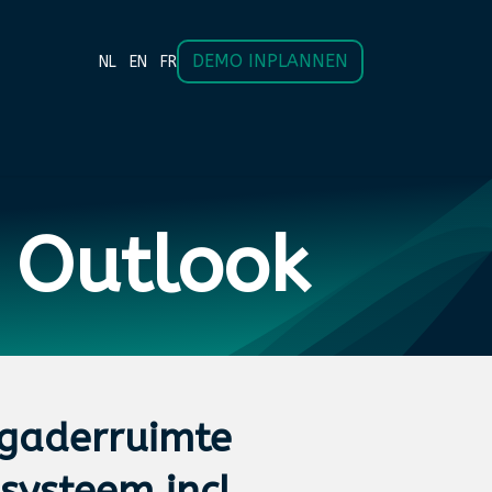
DEMO INPLANNEN
NL
EN
FR
KANDA
CONTACT
a Outlook
gaderruimte
systeem incl.