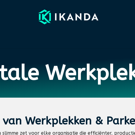
EFERENTIES
PARTNERS
NIEUWS
WEBINARS
OVER I
itale Werkple
n van
Werkplekken & Parke
slimme zet voor elke organisatie die efficiënter, productie