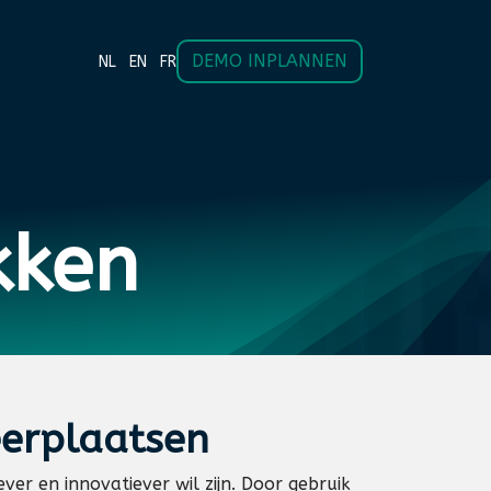
DEMO INPLANNEN
NL
EN
FR
KANDA
CONTACT
kken
erplaatsen
ver en innovatiever wil zijn. Door gebruik