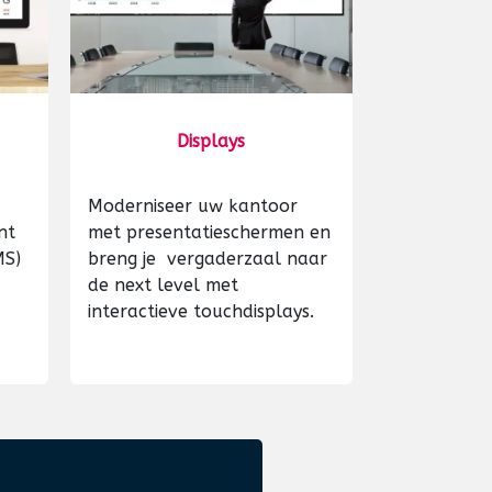
Displays
Moderniseer uw kantoor
nt
met presentatieschermen en
MS)
breng je vergaderzaal naar
de next level met
interactieve touchdisplays.