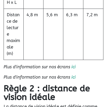
H x L
Distan
4,8 m
5,6 m
6,3 m
7,2 m
ce de
lectur
e
maxim
ale
(m)
Plus d'information sur nos écrans
ici
​
Plus d'information sur nos écrans
ici
​
Règle 2 : distance de
vision idéale
La distance de vision idéale est définie comme