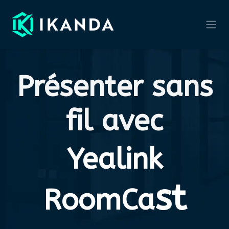
Se rendre au contenu
Présenter sans
fil avec
Yealink
st
RoomCa